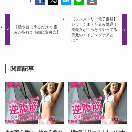
【シンメトリー電子書籍】
シワ・くま・たるみ撃退！
【腕や首に塗るだけで 歪
美魔女がこっそりやってる
みが取れて小顔に変身😊】
目元のエイジングケアと
は？
関連記事
今が春を待つ。始める前の
【緊急リリース！】コロナ