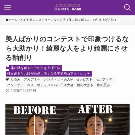
ホーム
左右対称シンメトリーになる方法
体に軸を創るコアの引き上げ方法
美人ばかりのコンテストで印象つけるな
ら大助かり！綺麗な人をより綺麗にさせ
る軸創り
体に軸を創るコアの引き上げ方法
軸を創るとお腹が自然に薄くなる美姿勢コアストレッチ
たるみ
アカデミー
シンメトリー美人®
セラピスト
セルフケア
ハンドケア
ベストボディジャパン日本大会
目の大きさ
目の歪み
2020年2月26日