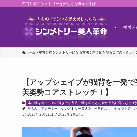
左右対称シンメトリーな美しさを軸から創る
軸美人
ホーム
左右対称シンメトリーになる方法
体に軸を創るコアの引き上げ
【アップシェイプが猫背を一発で
美姿勢コアストレッチ！】
体に軸を創るコアの引き上げ方法
軸を創るとお腹が自然に薄くなる美
たるみ
アカデミー
シンメトリー美人®
セラピスト
セルフケア
2020年2月12日
2023年2月14日