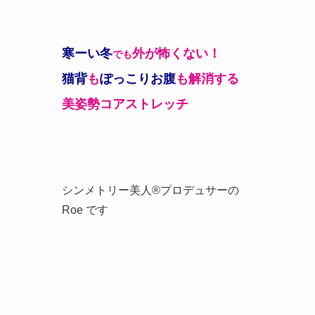
寒ーい冬
外が怖くない！
でも
猫背
も
ぽっこりお腹
も解消する
美姿勢コアストレッチ
シンメトリー美人®プロデュサーの
Roe です