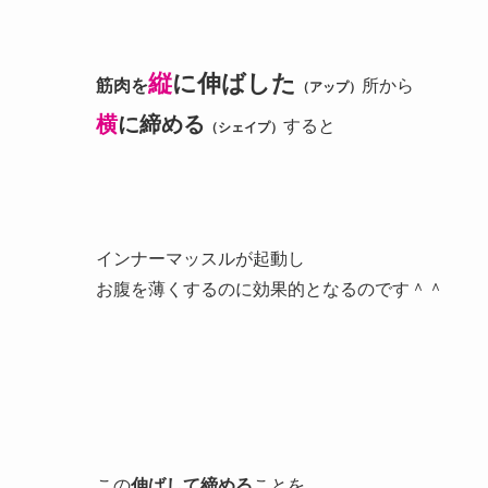
縦
に伸ばした
筋肉を
所から
（アップ）
横
に締める
すると
（シェイプ）
インナーマッスルが起動し
お腹を薄くするのに効果的となるのです＾＾
この
伸ばして締める
ことを