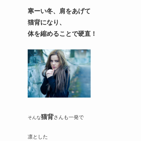
寒ーい冬、肩をあげて
猫背になり、
体を縮めることで硬直！
猫背
さんも一発で
そんな
凛とした