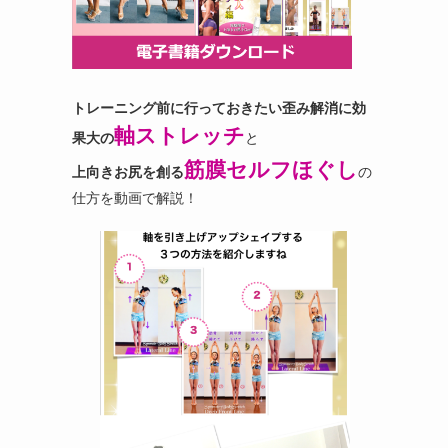
トレーニング前に行っておきたい歪み解消に効
軸ストレッチ
果大の
と
筋膜セルフほぐし
上向きお尻を創る
の
仕方を動画で解説！