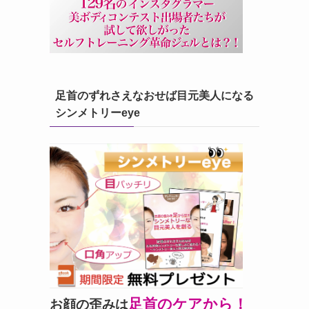
足首のずれさえなおせば目元美人になる
シンメトリーeye
足首のケアから！
お顔の歪みは