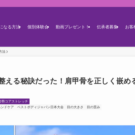
になる方法
個別体験会
動画プレゼント！
伝承者募集
お客
方法
整える秘訣だった！肩甲骨を正しく嵌め
姿勢コアストレッチ
ハンドケア
ベストボディジャパン日本大会
目の大きさ
目の歪み