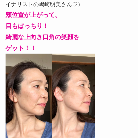
イナリストの嶋崎明美さん♡）
頬位置が上がって、
目もぱっちり！
綺麗な上向き口角の笑
顔を
ゲット！！