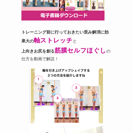
トレーニング前に行っておきたい歪み解消に効
軸ストレッチ
果大の
と
筋膜セルフほぐし
上向きお尻を創る
の
仕方を動画で解説！