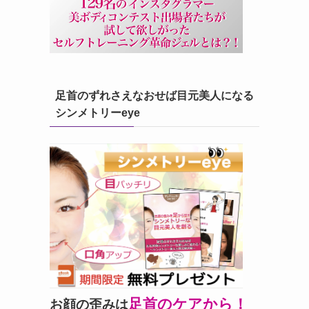
足首のずれさえなおせば目元美人になる
シンメトリーeye
足首のケアから！
お顔の歪みは