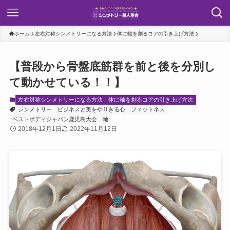
ホーム
左右対称シンメトリーになる方法
体に軸を創るコアの引き上げ方法
【普段から骨盤底筋群を前と後を分別し
て動かせている！！】
左右対称シンメトリーになる方法
体に軸を創るコアの引き上げ方法
シンメトリー
ビジネスと美をやりきる心
フィットネス
ベストボディジャパン鹿児島大会
軸
2018年12月1日
2022年11月12日