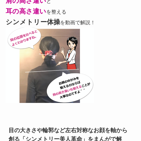
肩の高さ違い
と
耳の高さ違い
を整える
シンメトリー体操
を動画で解説！
目の大きさや輪郭など左右対称なお顔を軸から
創る「シンメトリー美人革命」をまんがで解