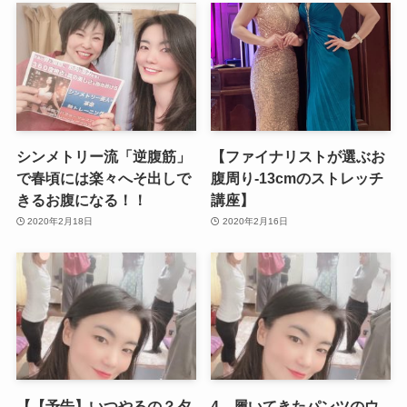
シンメトリー流「逆腹筋」
【ファイナリストが選ぶお
で春頃には楽々へそ出しで
腹周り-13cmのストレッチ
きるお腹になる！！
講座】
2020年2月18日
2020年2月16日
【【予告】いつやるの？夕
4、履いてきたパンツのウ