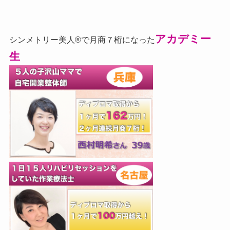
アカデミー
シンメトリー美人®で月商７桁になった
生