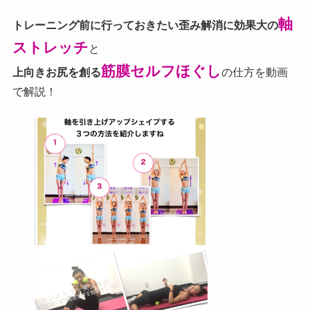
軸
トレーニング前に行っておきたい歪み解消に効果大の
ストレッチ
と
筋膜セルフほぐし
上向きお尻を創る
の仕方を動画
で解説！