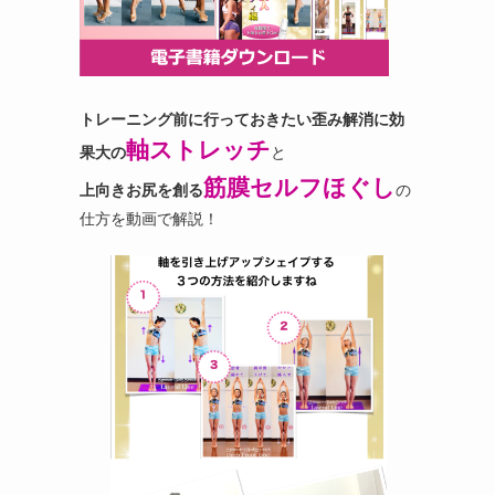
トレーニング前に行っておきたい歪み解消に効
軸ストレッチ
果大の
と
筋膜セルフほぐし
上向きお尻を創る
の
仕方を動画で解説！