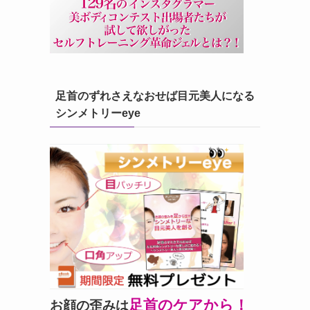
足首のずれさえなおせば目元美人になる
シンメトリーeye
足首のケアから！
お顔の歪みは