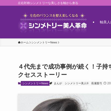
左右対称シンメトリーな美しさを軸から創る
軸美人
ホーム
シンメントリーNews
４代先まで成功事例が続く！子持
クセスストーリー
2
シンメントリーNews
まんが
シンメトリー美人®
長瀬葉弓