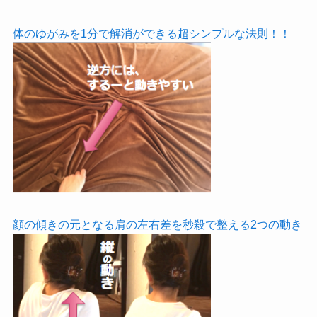
体のゆがみを1分で解消ができる超シンプルな法則！！
顔の傾きの元となる肩の左右差を秒殺で整える2つの動き