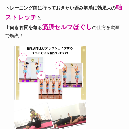
軸
トレーニング前に行っておきたい歪み解消に効果大の
ストレッチ
と
筋膜セルフほぐし
上向きお尻を創る
の仕方を動画
で解説！