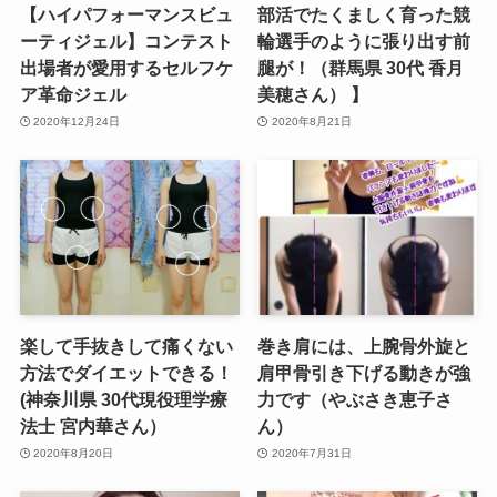
【ハイパフォーマンスビュ
部活でたくましく育った競
ーティジェル】コンテスト
輪選手のように張り出す前
出場者が愛用するセルフケ
腿が！（群馬県 30代 香月
ア革命ジェル
美穂さん） 】
2020年12月24日
2020年8月21日
楽して手抜きして痛くない
巻き肩には、上腕骨外旋と
方法でダイエットできる！
肩甲骨引き下げる動きが強
(神奈川県 30代現役理学療
力です（やぶさき恵子さ
法士 宮内華さん）
ん）
2020年8月20日
2020年7月31日