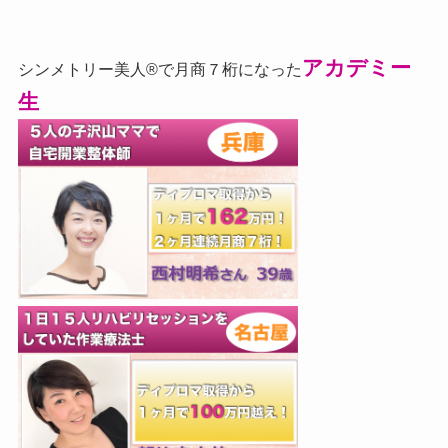
アカデミー
シンメトリー美人®で月商７桁になった
生