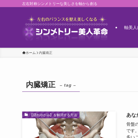
左右対称シンメトリーな美しさを軸から創る
軸美人
ホーム
内臓矯正
内臓矯正
– tag –
あな
【隠れゆがみ】を解消する方法
骨盤
です
多い