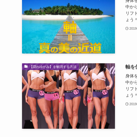
身体
中か
リフ
ょう＾
201
軸を
【隠れゆがみ】を解消する方法
身体
中か
リフ
ょう＾
201