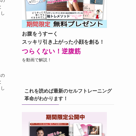
体の
と
まし
お腹をうすーく
スッキリ引き上がった小顔を創る！
つらくない！逆腹筋
を動画で解説！
体の
と
まし
これを読めば最新のセルフトレーニング
革命がわかります！