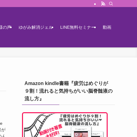
様の声
ゆがみ解消ジェル
LINE無料セミナー
動画
Amazon kindle書籍『疲労はめぐりが
９割！流れると気持ちがいい脳脊髄液の
流し方』
e
者が
めん