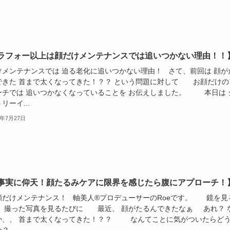
ラフォー以上は顔だけメンテナンスでは追いつかない理由！！
けメンテナンスでは 迫る老化に追いつかない理由！ さて、前回は 顔が
できた 首まで太くなってきた！？？ という問題に対して お顔だけの
ーチでは 追いつかなくなっていることを お伝えしました。 本日は 
リーイ...
9年7月27日
事実に仰天！顔たるみケアに限界を感じたら腹にアプローチ！
顔だけメンテナンス！ 軸美人®︎プロデューサーのRoeです。 鏡を見
、 撮った写真を見るたびに 最近、 顔がたるんできたなぁ あれ？ 
か、、 首まで太くなってきた！？？ なんてことに気がついたらど
 ...