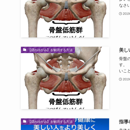
なさい。
201
美し
【隠れゆがみ】を解消する方法
骨盤
す。
いこ
201
指導
【隠れゆがみ】を解消する方法