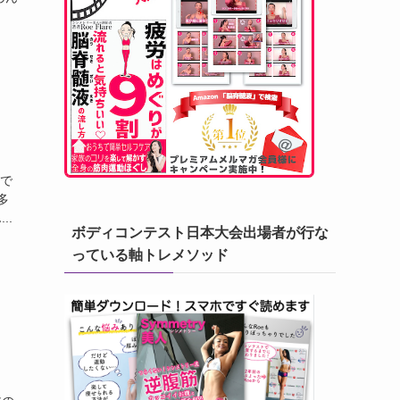
eで
多
..
ボディコンテスト日本大会出場者が行な
っている軸トレメソッド