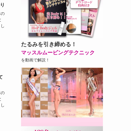
とり
体の
と
まし
たるみを引き締める！
マッスルムービングテクニック
を動画で解説！
て
体の
と
まし