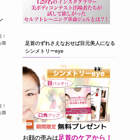
ン
策！
お腹
足首のずれさえなおせば目元美人になる
シンメトリーeye
策！
お腹
足首のケアから！
お顔の歪みは