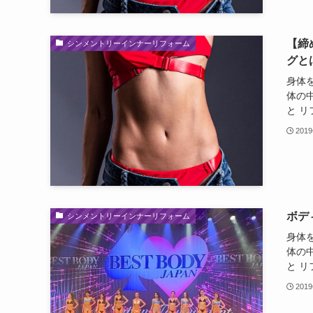
【締
シンメントリーインナーリフォーム
グと
身体
体の
と リ
201
ボデ
シンメントリーインナーリフォーム
身体
体の
と リ
201