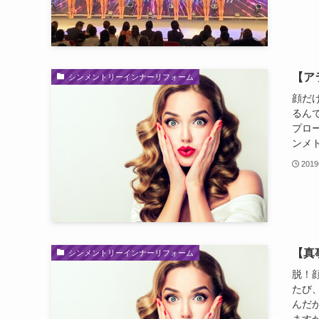
【ア
シンメントリーインナーリフォーム
顔だ
るん
プロ
ンメト
201
【真
シンメントリーインナーリフォーム
脱！
たび
んだ
ますか？