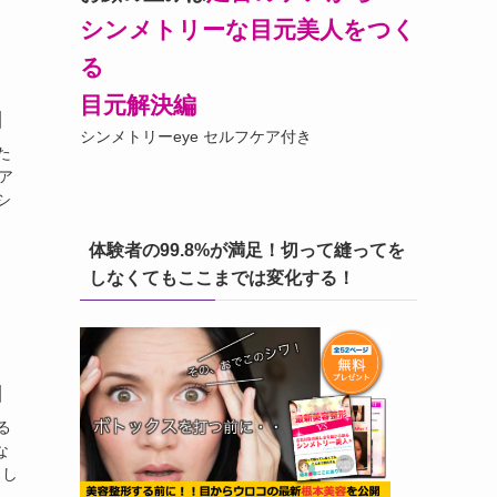
シンメトリーな目元美人をつく
る
目元解決編
】
シンメトリーeye セルフケア付き
た
ア
シ
体験者の99.8%が満足！切って縫ってを
しなくてもここまでは変化する！
】
る
な
うし