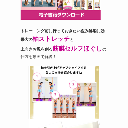
トレーニング前に行っておきたい歪み解消に効
軸ストレッチ
果大の
と
筋膜セルフほぐし
上向きお尻を創る
の
仕方を動画で解説！