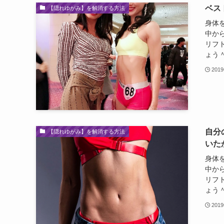
ベス
【隠れゆがみ】を解消する方法
身体
中か
リフ
ょう＾
201
自分
【隠れゆがみ】を解消する方法
いた
身体
中か
リフ
ょう＾
201