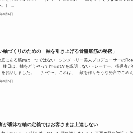
） ...
9年8月6日
い軸づくりのための「軸を引き上げる骨盤底筋の秘密」
の底にある筋肉は一つではない シンメトリー美人プロデューサーのRo
 昨日は、軸をどうやって作るのかを説明しないトレーナー、指導者が
とをお話しました。 （いや〜、これは、 敵を作りそうな発言でごめん.
9年8月5日
者が曖昧な軸の定義ではお客さまは上達しない