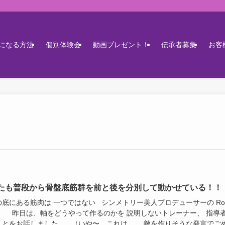
になる方法
個別体験会
動画プレゼント！
伝承者募集
お客
たも普段から骨盤底筋群を前と後を分別して動かせている！！
の底にある筋肉は 一つではない シンメトリー美人プロデューサーの Ro
。 昨日は、軸をどうやって作るのかを 説明しないトレーナー、 指導
ことをお話しました。 （いや〜、これは、 敵を作りそうな発言でご