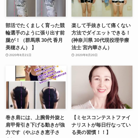
部活でたくましく育った競
楽して手抜きして痛くない
輪選手のように張り出す前
方法でダイエットできる！
腿が！（群馬県 30代 香月
(神奈川県 30代現役理学療
美穂さん） 】
法士 宮内華さん）
2020年8月21日
2020年8月20日
巻き肩には、上腕骨外旋と
【ミセスコンテストファイ
肩甲骨引き下げる動きが強
ナリストが毎日行なってい
力です（やぶさき恵子さ
る美の習慣！！】