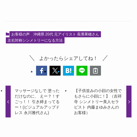
お客様の声
沖縄県 20代 元アイリスト 長濱果穂さん
左右対称シンメトリーになる方法
よかったらシェアしてね！
マッサージなしで 塗った
【子供並みの小顔の女性で
だけなのに、 えー？！す
もさらに小顔に！】（吉祥
ごっ！！ 引き締まってる
寺 シンメトリー美人セラ
ー！(ビジュアルアップド
ピスト 内藤まゆみさんの
レス 永川雅代さん)
お客様）