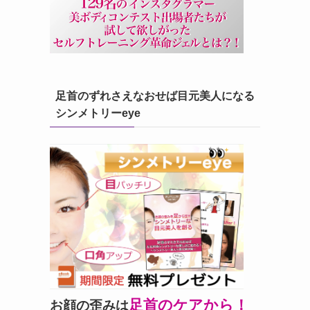
足首のずれさえなおせば目元美人になる
シンメトリーeye
足首のケアから！
お顔の歪みは