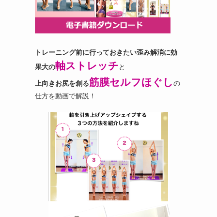
トレーニング前に行っておきたい歪み解消に効
軸ストレッチ
果大の
と
筋膜セルフほぐし
上向きお尻を創る
の
仕方を動画で解説！