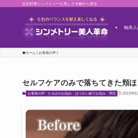
左右対称シンメトリーな美しさを軸から創る
軸美人
ホーム
お客様の声
セルフケアのみで落ちてきた頬ほう
2015年
お客様の声
たるみのお悩み
ほうれい線でお悩み
男性