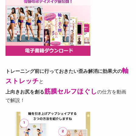
軸
トレーニング前に行っておきたい歪み解消に効果大の
ストレッチ
と
筋膜セルフほぐし
上向きお尻を創る
の仕方を動画
で解説！