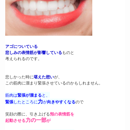
アゴについている
悲しみの表情筋が影響している
ものと
考えられるのです。
悲しかった時に
堪えた想い
が、
この筋肉に溜まり緊張させているのかもしれません。
筋肉は
緊張が溜まる
と、
力
緊張
したところに
が
向きやすくなる
ので
笑顔の際に、引き上げる
頬の表情筋を
力の一部
起動させる
が