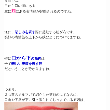
笑顔では、
目から口の間にある、
頬
主に
にある表情筋が起動されるのですね。
逆に、
悲しみを表す
際に起動する筋が右です。
笑顔の表情筋を上下から挟むようについてますね。
口から下
特に
の筋肉
は
全て
悲しい表情を表す筋
だということが分かりますね。
つまり、
２つ前のメルマガで紹介した笑顔のはずなのに、
口角や下唇が下に引っ張られてしっまている原因は、