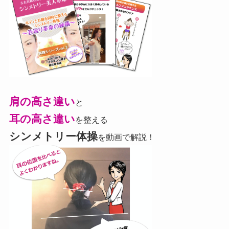
肩の高さ違い
と
耳の高さ違い
を整える
シンメトリー体操
を動画で解説！