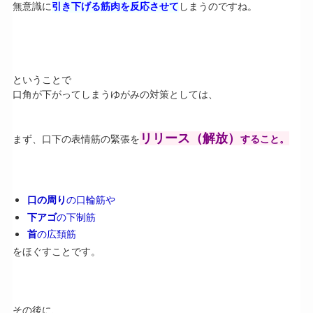
無意識に
引き下げる筋肉を反応させて
しまうのですね。
ということで
口角が下がってしまうゆがみの対策としては、
リリース（解放）
まず、口下の表情筋の緊張を
すること。
口の周り
の口輪筋や
下アゴ
の下制筋
首
の広頚筋
をほぐすことです。
その後に、