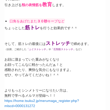
教育
引き上げる
頬の表情筋を
します。
口角をあげたまた
３０秒
キープなど
筋トレ
ちょっとした
を行うと効果的です＾＾
ストレッチ
そして、筋トレの最後には
で締めます。
（以前、ご紹介した
「ふぐストレッチ」
や
「広頚筋ストレッチ」
など）
お顔に溜まっていた重みがなくなり
お顔ってこんなに軽かったんだぁ！と
感動されたり、爽快な気分にもなりますよ。
ぜひ、やってみてくださいね！＾＾
よりもっとシンメトリーになりたい方は、
無料で学べるメルマガ登録へ！！
https://home.tsuku2.jp/merumaga_register.php?
mlscd=0000131272