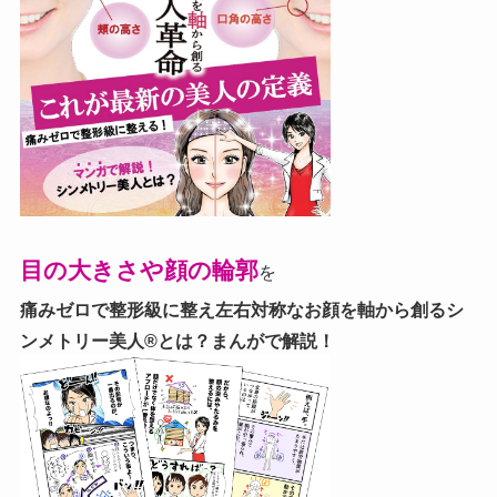
目の大きさや顔の輪郭
を
痛みゼロで整形級に整え左右対称なお顔を軸から創る
シ
ンメトリー美人®とは？まんがで解説！