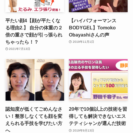
平たい顔4【顔が平たくな
【ハイパフォーマンス
る理由2.】 自分の体重の２
BODYGEL】Tomoko
倍の重さで顔が引っ張られ
Obayashiさんの声
ちゃったら！？
2019年11月1日
2021年7月13日
認知度が低くてごめんなさ
20年で10個以上の技術を習
い！整形しなくても顔を変
得しても解決できないエス
えられる手技を学びたい方
テティシャンが選んだ技術
へ
2019年9月13日