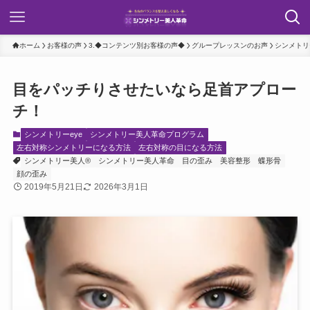
ホーム
お客様の声
3.◆コンテンツ別お客様の声◆
グループレッスンのお声
シンメトリ
目をパッチりさせたいなら足首アプロー
チ！
シンメトリーeye
シンメトリー美人革命プログラム
左右対称シンメトリーになる方法
左右対称の目になる方法
シンメトリー美人®
シンメトリー美人革命
目の歪み
美容整形
蝶形骨
顔の歪み
2019年5月21日
2026年3月1日