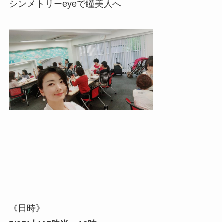
シンメトリーeyeで瞳美人へ
《日時》