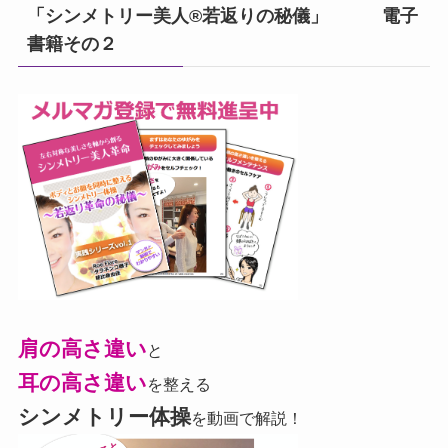
「シンメトリー美人®若返りの秘儀」 電子
書籍その２
肩の高さ違い
と
耳の高さ違い
を整える
シンメトリー体操
を動画で解説！