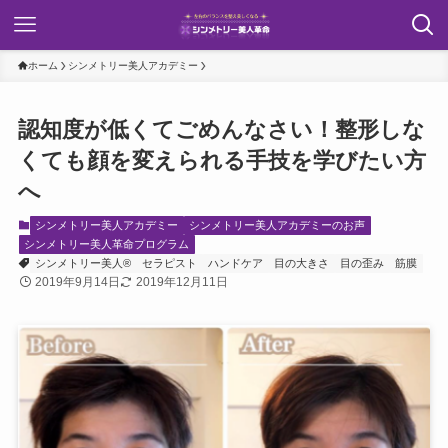
ホーム
シンメトリー美人アカデミー
認知度が低くてごめんなさい！整形しな
くても顔を変えられる手技を学びたい方
へ
シンメトリー美人アカデミー
シンメトリー美人アカデミーのお声
シンメトリー美人革命プログラム
シンメトリー美人®
セラピスト
ハンドケア
目の大きさ
目の歪み
筋膜
2019年9月14日
2019年12月11日