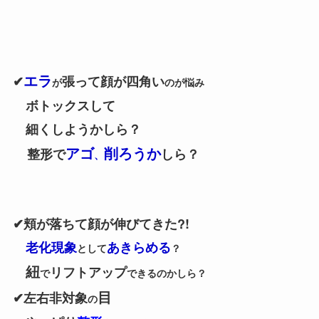
エラ
✔
張って顔が四角い
が
のが悩み
ボトックスして
細くしようかしら？
アゴ
削ろうか
整形で
しら？
、
✔頬が落ちて顔が伸びてきた?!
老化現象
あきらめる
として
？
紐
リフトアップ
で
できるのかしら？
目
✔左右非対象
の