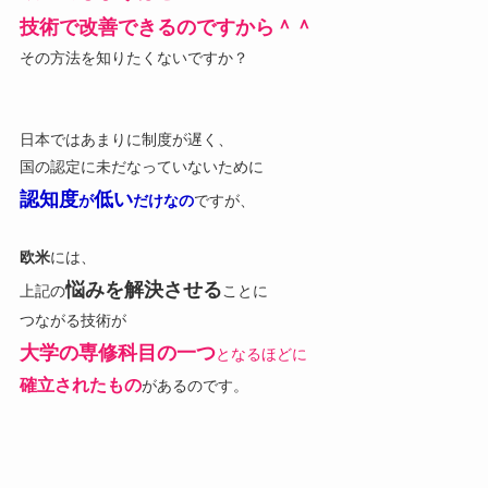
技術で改善できるのですから＾＾
その方法を知りたくないですか？
日本ではあまりに制度が遅く、
国の認定に未だなっていないために
認知度
低い
が
だけなの
ですが、
欧米
には、
悩みを解決させる
上記の
ことに
つながる技術が
大学の専修科目の一つ
となるほどに
確立されたもの
があるのです。