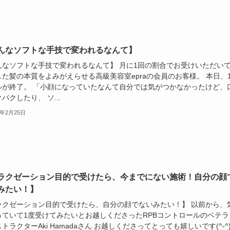
んなソフトな手技で変われるなんて】
んなソフトな手技で変われるなんて】 月に1回の割合でお受けいただい
した髪の本質をよみがえらせる高級美容室epraの会員のお客様。 本日、
ルが終了。 「小顔になっていたなんて自分では気がつかなかったけど、
パクしたり、 ソ...
6年2月25日
ラクゼーション目的で受けたら、今までにない施術！自分の顔
みたい！】
ラクゼーション目的で受けたら、自分の顔でないみたい！】 以前から、
っていて1度受けてみたいとお越しくださったRPBコントロールのベテラ
トラクターAki Hamadaさん お越しくださってとっても嬉しいです(^-^