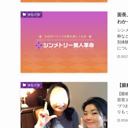
面長
神奈川県
わかっ
シン
称な
別体
につい
201
【眼
神奈川県
【眼
容室
づつ
りもっ
201