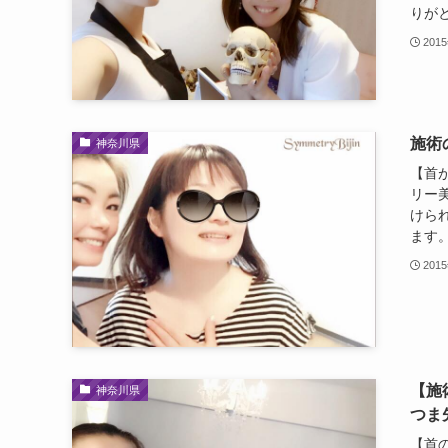
りがと
201
施術
神奈川県
【首
リー
けら
ます。
201
【施
神奈川県
つま
【首の