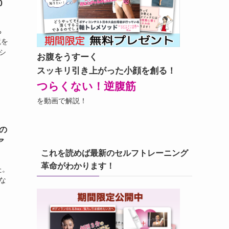
0
ち
鏡を
シ
お腹をうすーく
スッキリ引き上がった小顔を創る！
つらくない！逆腹筋
を動画で解説！
の
ア
これを読めば最新のセルフトレーニング
革命がわかります！
た。
な