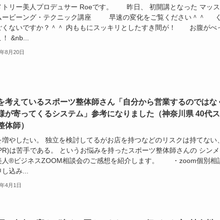
メトリー美人プロデュサー Roeです。 昨日、 初開講となった マッス
ムービーング・テクニック講座 早速の変化をご覧ください＾＾ 
ごくないですか？＾＾ 内ももにスッキリとしたすき間が！ お腹がぺ
 &nb...
0年8月20日
を考えているスポーツ整体師さん「自分から営業するのではな
様が寄ってくるシステム」参考になりました（神奈川県 40代
整体師）
を増やしたい。 独立を検討してるがお店を持つなどのリスクは持てない
PR)は苦手である。 というお悩みを持ったスポーツ整体師さんの シンメ
美人®︎ビジネスZOOM相談会のご感想を紹介します。 ・zoom個別相
し込み...
0年4月1日