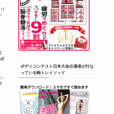
くび
っ
く
スポ
ボディコンテスト日本大会出場者が行な
、
っている軸トレメソッド
ト
談