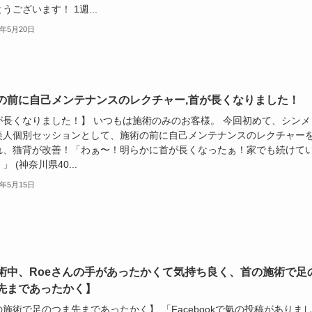
うございます！ 1週...
5年5月20日
の前に自己メンテナンスのレクチャー,首が長くなりました！
が長くなりました！】 いつもは施術のみのお客様。 今回初めて、シンメ
美人個別セッションとして、施術の前に自己メンテナンスのレクチャー
れ、猫背が改善！「わぁ〜！明らかに首が長くなったぁ！家でも続けて
」 (神奈川県40...
5年5月15日
術中、Roeさんの手があったかくて気持ち良く、首の施術で足
先まであったかく】
施術で足のつま先まであったかく】 「Facebookで氣の投稿がありま