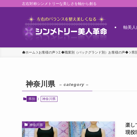
左右対称シンメトリーな美しさを軸から創る
軸美人
ホーム
お客様の声
2.◆職業別（バックグランド別）お客様の声◆
県
神奈川県
– category –
県別
神奈川県
楽し
神奈川県
現役