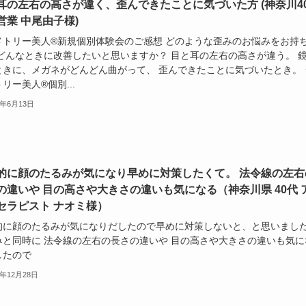
耳の左右の高さが違く、歪んできたことに気づいた方 (神奈川4
営業 中尾由子様)
メトリー美人®︎新規個別体験会のご感想 どのような歪みのお悩みをお持
 どんなときに改善したいと思いますか？ 目と耳の左右の高さが違う。 
ときに、メガネがどんどん曲がって、 歪んできたことに気づいたとき。 
リー美人®︎個別...
9年6月13日
的に顔のたるみが気になり早めに対策したくて。 法令線の左右
の違いや 目の高さや大きさの違いも気になる（神奈川県 40代 
セラピスト ナオミ様）
的に顔のたるみが気になりだしたので早めに対策しないと、と思いまし
みと同時に 法令線の左右の長さの違いや 目の高さや大きさの違いも気に
したので
8年12月28日