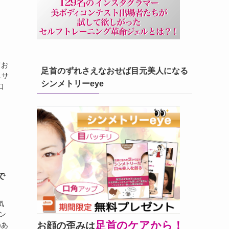
てお
足首のずれさえなおせば目元美人になる
1サ
シンメトリーeye
口
で
気
ン
足首のケアから！
お顔の歪みは
)あ