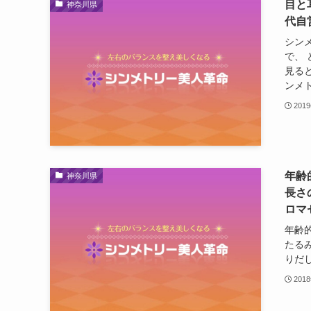
目と
神奈川県
代自
シン
で、
見る
ンメト
201
年齢
神奈川県
長さ
ロマ
年齢
たる
りだ
201