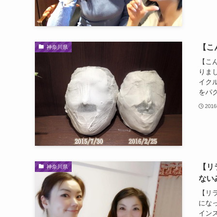
【こ
神奈川県
【こ
りま
イク
をパク
201
【リ
神奈川県
ない
【リ
にな
インス