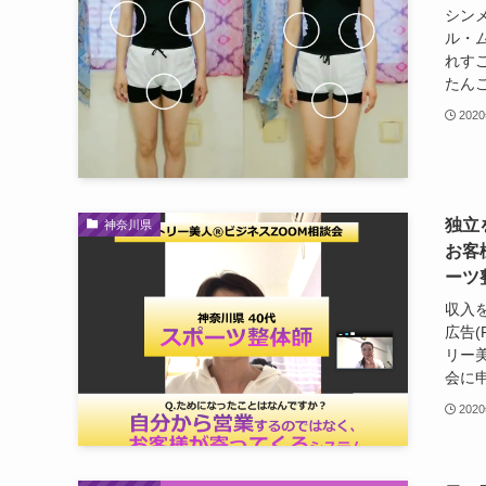
シン
ル・
れす
たんこ！
202
独立
神奈川県
お客
ーツ
収入
広告(
リー
会に申
202