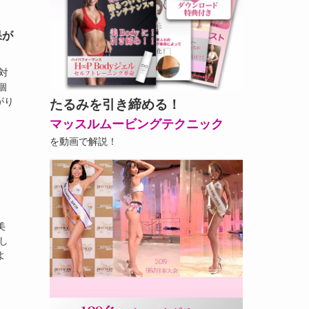
果が
対
個
がり
たるみを引き締める！
マッスルムービングテクニック
を動画で解説！
美
し
よ