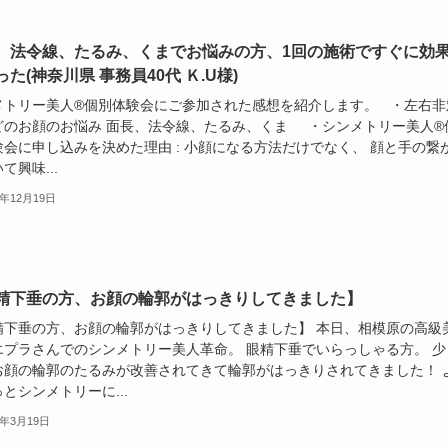
、法令線、たるみ、くまでお悩みの方、1回の施術ですぐに効
た(神奈川県 事務員40代 Ｋ.U様)
メトリー美人®個別体験会にご参加された感想を紹介します。 ・左右非
どのお顔のお悩み 面長、法令線、たるみ、くま ・シンメトリー美人®
験会に申し込みを決めた理由 : 小顔になる方法だけでなく、 顔と手の繋
て興味...
7年12月19日
精下垂の方、お顔の輪郭がはっきりしてきました】
精下垂の方、お顔の輪郭がはっきりしてきました】 本日、相模原の高級
エプラさんでのシンメトリー美人革命。 眼精下垂でいらっしゃる方。 少
お顔の輪郭のたるみが改善されてきて輪郭がはっきりされてきました！ 
とシンメトリーに...
6年3月19日