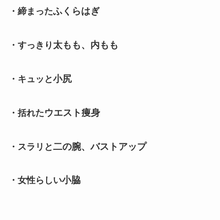
ふくらはぎ
・締まった
太もも、内もも
・すっきり
小尻
・キュッと
ウエスト痩身
・括れた
二の腕、バストアップ
・スラリと
小脇
・女性らしい