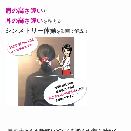
肩の高さ違い
と
耳の高さ違い
を整える
シンメトリー体操
を動画で解説！