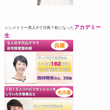
アカデミー
シンメトリー美人®で月商７桁になった
生