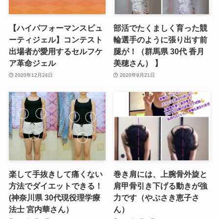
【ハイパフォーマンスビュ
部活でたくましく育った競
ーティジェル】コンテスト
輪選手のように張り出す前
出場者が愛用するセルフケ
腿が！（群馬県 30代 香月
ア革命ジェル
美穂さん） 】
2020年12月24日
2020年8月21日
楽して手抜きして痛くない
巻き肩には、上腕骨外旋と
方法でダイエットできる！
肩甲骨引き下げる動きが強
(神奈川県 30代現役理学療
力です（やぶさき恵子さ
法士 宮内華さん）
ん）