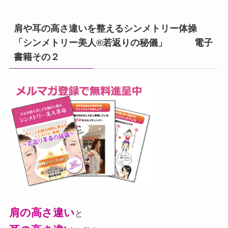
肩や耳の高さ違いを整えるシンメトリー体操
「シンメトリー美人®若返りの秘儀」 電子
書籍その２
肩の高さ違い
と