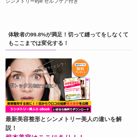
シンメトリーeye セルフケア付き
体験者の99.8%が満足！切って縫ってをしなくて
もここまでは変化する！
最新美容整形とシンメトリー美人の違いを解
説！