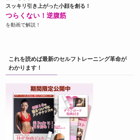
スッキリ引き上がった小顔を創る！
つらくない！逆腹筋
を動画で解説！
これを読めば最新のセルフトレーニング革命が
わかります！