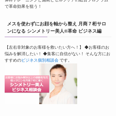
で革命効果を狙う！
メスを使わずにお顔を軸から整え 月商７桁サロ
ンになる シンメトリー美人®革命 ビジネス編
【左右非対象のお客様を救いたい方へ！】 ◆お客様のお
悩みを解消したい！ ◆集客に自信がない！ そんな方にお
すすめの
ビジネス個別相談会
です。