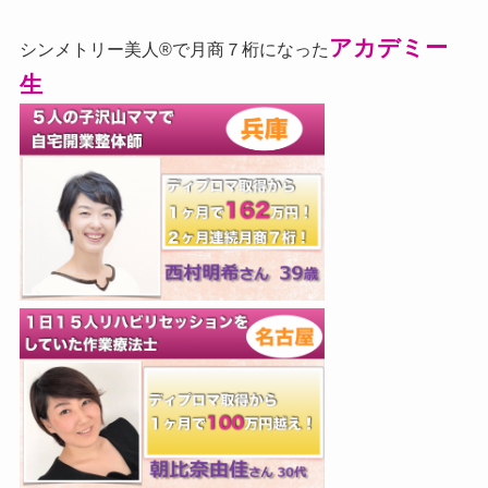
アカデミー
シンメトリー美人®で月商７桁になった
生