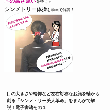
耳の高さ違い
を整える
シンメトリー体操
を動画で解説！
目の大きさや輪郭など左右対称なお顔を軸から
創る「シンメトリー美人革命」をまんがで解
説！電子書籍その１