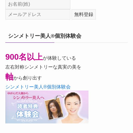
シンメトリー美人®個別体験会
900名以上
が体験している
左右対称シンメトリーな真実の美を
軸
から創り出す
シンメトリー美人®個別体験会