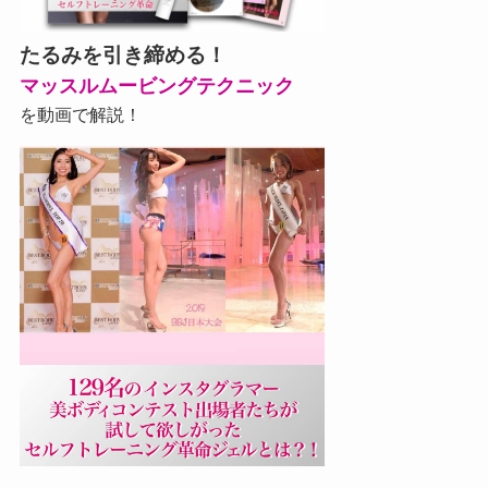
たるみを引き締める！
マッスルムービングテクニック
を動画で解説！