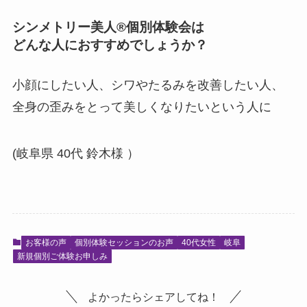
シンメトリー美人®︎個別体験会は
どんな人におすすめでしょうか？
小顔にしたい人、シワやたるみを改善したい人、
全身の歪みをとって美しくなりたいという人に
(岐阜県 40代 鈴木様 ）
お客様の声
個別体験セッションのお声
40代女性
岐阜
新規個別ご体験お申しみ
よかったらシェアしてね！