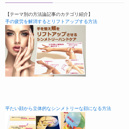
【テーマ別の方法論記事のカテゴリ紹介】
手の疲労を解消するとリフトアップする方法
平たい顔から立体的なシンメトリーな顔になる方法