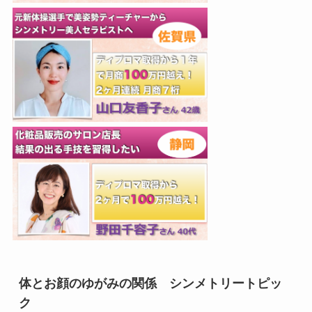
体とお顔のゆがみの関係 シンメトリートピッ
ク