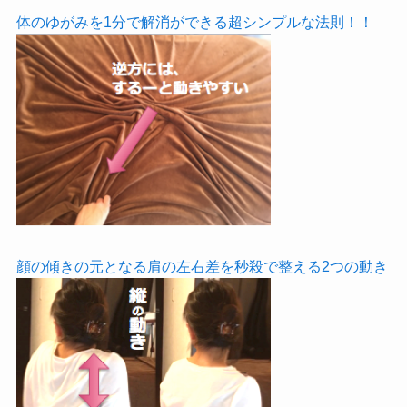
体のゆがみを1分で解消ができる超シンプルな法則！！
顔の傾きの元となる肩の左右差を秒殺で整える2つの動き