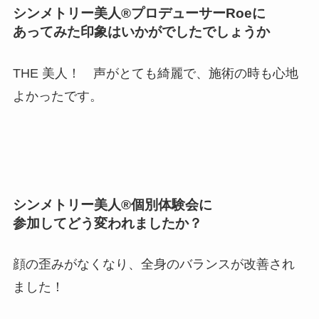
シンメトリー美人®︎プロデューサーRoeに
あってみた印象はいかがでしたでしょうか
THE 美人！ 声がとても綺麗で、施術の時も心地
よかったです。
シンメトリー美人®︎個別体験会に
参加してどう変われましたか？
顔の歪みがなくなり、全身のバランスが改善され
ました！