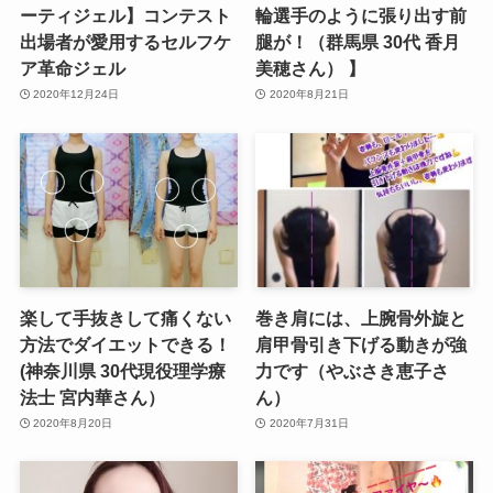
ーティジェル】コンテスト
輪選手のように張り出す前
出場者が愛用するセルフケ
腿が！（群馬県 30代 香月
ア革命ジェル
美穂さん） 】
2020年12月24日
2020年8月21日
楽して手抜きして痛くない
巻き肩には、上腕骨外旋と
方法でダイエットできる！
肩甲骨引き下げる動きが強
(神奈川県 30代現役理学療
力です（やぶさき恵子さ
法士 宮内華さん）
ん）
2020年8月20日
2020年7月31日