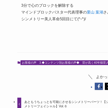
3分で心のブロックを解除する
マインドブロックバスター代表理事の
栗山 葉湖
さ
シンメトリー美人革命5回目にて(^-^)/
お客様の声
3.◆コンテンツ別お客様の声◆
背が高く40年猫背
よかっ
あともうちょっとを可能にさせるシンメトリーパーツ！【
メトリーフェイシャル】Vol.６