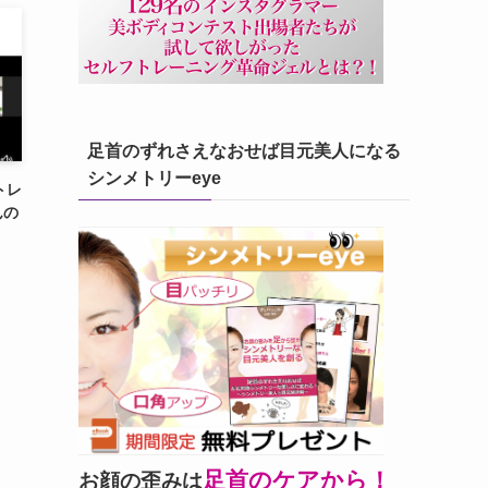
足首のずれさえなおせば目元美人になる
シンメトリーeye
トレ
んの
足首のケアから！
お顔の歪みは