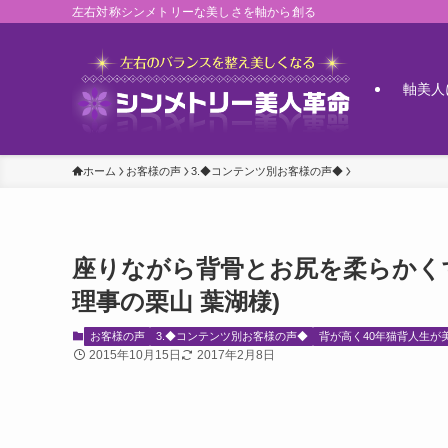
左右対称シンメトリーな美しさを軸から創る
軸美人
ホーム
お客様の声
3.◆コンテンツ別お客様の声◆
座りながら背骨とお尻を柔らかく
理事の栗山 葉湖様)
お客様の声
3.◆コンテンツ別お客様の声◆
背が高く40年猫背人生が
2015年10月15日
2017年2月8日