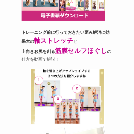
トレーニング前に行っておきたい歪み解消に効
軸ストレッチ
果大の
と
筋膜セルフほぐし
上向きお尻を創る
の
仕方を動画で解説！