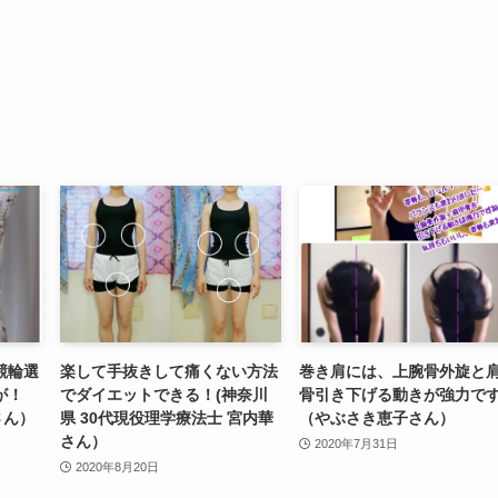
競輪選
楽して手抜きして痛くない方法
巻き肩には、上腕骨外旋と
が！
でダイエットできる！(神奈川
骨引き下げる動きが強力で
さん）
県 30代現役理学療法士 宮内華
（やぶさき恵子さん）
さん）
2020年7月31日
2020年8月20日