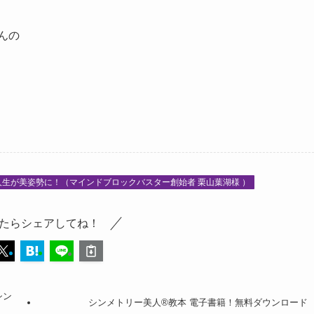
んの
人生が美姿勢に！（マインドブロックバスター創始者 栗山葉湖様 ）
たらシェアしてね！
シン
シンメトリー美人®教本 電子書籍！無料ダウンロード