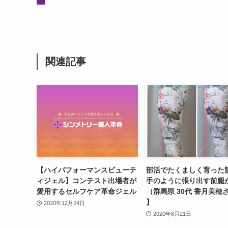
関連記事
【ハイパフォーマンスビューテ
部活でたくましく育った
ィジェル】コンテスト出場者が
手のように張り出す前腿
愛用するセルフケア革命ジェル
（群馬県 30代 香月美穂
】
2020年12月24日
2020年8月21日