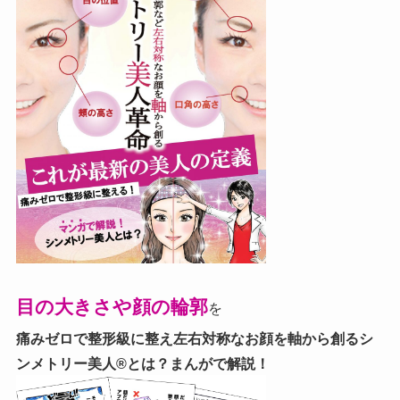
目の大きさや顔の輪郭
を
痛みゼロで整形級に整え左右対称なお顔を軸から創る
シ
ンメトリー美人®とは？まんがで解説！