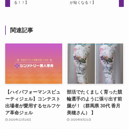
る！！】
が短くなる！】
関連記事
【ハイパフォーマンスビュ
部活でたくましく育った競
ーティジェル】コンテスト
輪選手のように張り出す前
出場者が愛用するセルフケ
腿が！（群馬県 30代 香月
ア革命ジェル
美穂さん） 】
2020年12月24日
2020年8月21日