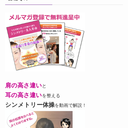
肩の高さ違い
と
耳の高さ違い
を整える
シンメトリー体操
を動画で解説！