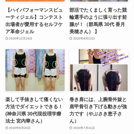
【ハイパフォーマンスビュ
部活でたくましく育った競
ーティジェル】コンテスト
輪選手のように張り出す前
出場者が愛用するセルフケ
腿が！（群馬県 30代 香月
ア革命ジェル
美穂さん） 】
2020年12月24日
2020年8月21日
楽して手抜きして痛くない
巻き肩には、上腕骨外旋と
方法でダイエットできる！
肩甲骨引き下げる動きが強
(神奈川県 30代現役理学療
力です（やぶさき恵子さ
法士 宮内華さん）
ん）
2020年8月20日
2020年7月31日