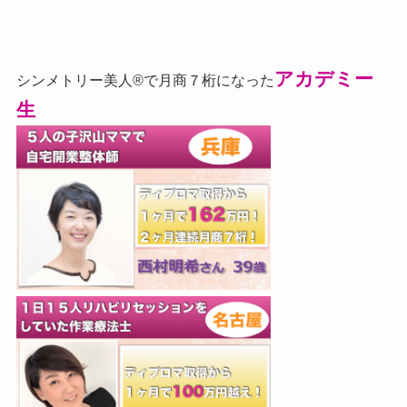
アカデミー
シンメトリー美人®で月商７桁になった
生