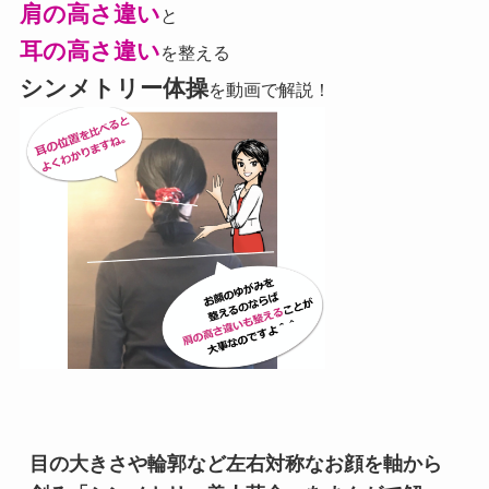
肩の高さ違い
と
耳の高さ違い
を整える
シンメトリー体操
を動画で解説！
目の大きさや輪郭など左右対称なお顔を軸から