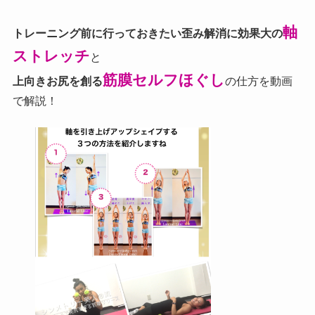
軸
トレーニング前に行っておきたい歪み解消に効果大の
ストレッチ
と
筋膜セルフほぐし
上向きお尻を創る
の仕方を動画
で解説！