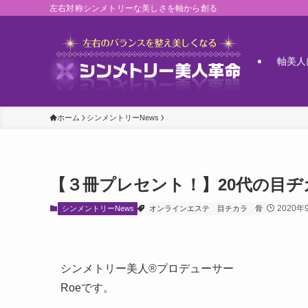
左右対称シンメトリーな美しさを軸から創る
軸美人
ホーム
シンメントリーNews
【３冊プレセント！】20代の目
2020年
シンメントリーNews
オンラインエステ
目チカラ
骨
シンメトリー美人®プロデューサー
Roeです。