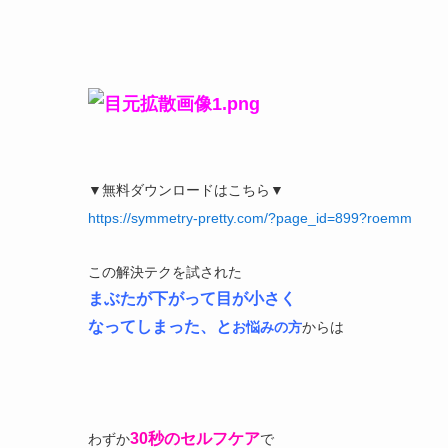
▼無料ダウンロードはこちら▼
https://symmetry-pretty.com/?page_id=899?roemm
この解決テクを
試された
まぶたが下がって目が小さく
なってしまった
、と
お悩みの方
からは
30秒のセルフケア
わずか
で