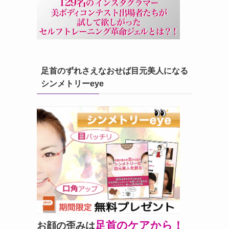
足首のずれさえなおせば目元美人になる
シンメトリーeye
足首のケアから！
お顔の歪みは