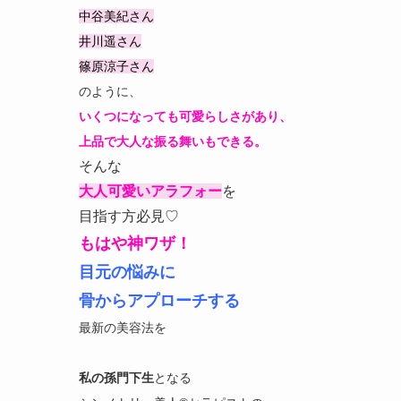
中谷美紀さん
井川遥さん
篠原涼子さん
のように、
いくつになっても可愛らしさがあり、
上品で大人な振る舞いもできる。
そんな
大人可愛いアラフォー
を
目指す方必見♡
もはや神ワザ！
目元の悩みに
骨からアプローチする
最新の美容法を
私の孫門下生
となる