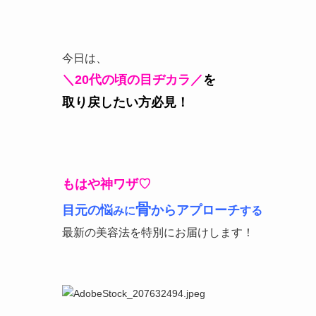
今日は、
＼20代の頃の目ヂカラ／
を
取り戻したい方必見！
もはや神ワザ♡
骨
目元の悩
からアプローチ
みに
する
最新の美容法を特別にお届けします！