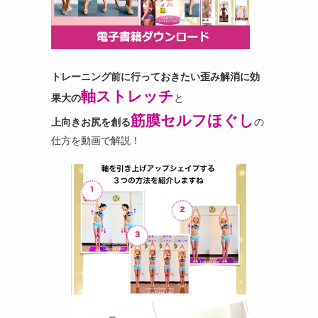
トレーニング前に行っておきたい歪み解消に効
軸ストレッチ
果大の
と
筋膜セルフほぐし
上向きお尻を創る
の
仕方を動画で解説！