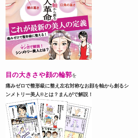
目の大きさや顔の輪郭
を
痛みゼロで整形級に整え左右対称なお顔を軸から創る
シ
ンメトリー美人®とは？まんがで解説！