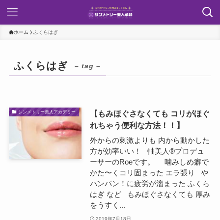
ホーム
ふくらはぎ
ふくらはぎ
– tag –
【もみほぐさなくても コリがほぐ
シンメトリー美人アカデミー
れちゃう便利な方法！！】
外からの刺激よりも 内から動かした
方が効率いい！ 軸美人®︎プロデュ
ーサーのRoeです。 噛みしめ癖で
かた〜くコリ固まった エラ張り や
パンパン！に疲労が溜まった ふくら
はぎ など もみほぐさなくても 厚み
をうすく...
2019年7月18日