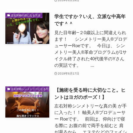
2019年6月18日
学生ですか？いえ、立派な中高年
左右対称の目になる方法
です＾＾
見た目年齢−２0歳以上に間違えられ
ます！ シンメトリー美人®プロデ
ューサーRoeです。 今日は、 シン
メトリー美人®革命プログラムが1サ
イクル終了された40代後半のYさん
の実話です。 ...
2019年6月17日
【施術を受る時に大切なこと。ヒ
左右対称シンメトリーになる方法
ントはヨガのポーズ！】
左右対称シンメトリーな真の美 が手
に入った！！ 軸美人®プロデューサ
ー Roeです。 前回は、仰向けで寝
る際に お腹の前で両手を組むと 肩
が凝るから エステなどのフェイシ