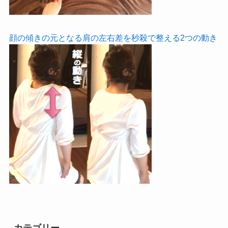
顔の傾きの元となる肩の左右差を秒殺で整える2つの動き