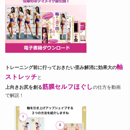
軸
トレーニング前に行っておきたい歪み解消に効果大の
ストレッチ
と
筋膜セルフほぐし
上向きお尻を創る
の仕方を動画
で解説！