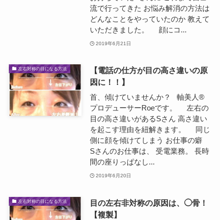
流で行ってきた お悩み解消の方法は
どんなことをやっていたのか 教えて
いただきました。 顔にコ...
2019年6月21日
【電話の仕方が目の高さ違いの原
左右対称の目になる方法
因に！！】
首、傾けていませんか？ 軸美人®
プロデューサーRoeです。 左右の
目の高さ違いがあるSさん 高さ違い
を起こす理由を紐解きます。 同じ
側に顔を傾けてしまう お仕事の癖
Sさんのお仕事は、 受電業務。 長時
間の座りっぱなし...
2019年6月20日
目の左右非対称の原因は、◯骨！
左右対称の目になる方法
【複製】