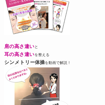
肩の高さ違い
と
耳の高さ違い
を整える
シンメトリー体操
を動画で解説！