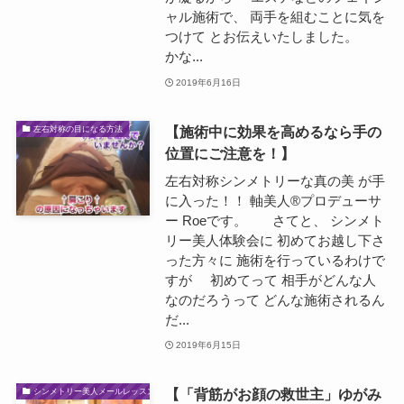
ャル施術で、 両手を組むことに気を
つけて とお伝えいたしました。
かな...
2019年6月16日
【施術中に効果を高めるなら手の
左右対称の目になる方法
位置にご注意を！】
左右対称シンメトリーな真の美 が手
に入った！！ 軸美人®プロデューサ
ー Roeです。 さてと、 シンメト
リー美人体験会に 初めてお越し下さ
った方々に 施術を行っているわけで
すが 初めてって 相手がどんな人
なのだろうって どんな施術されるん
だ...
2019年6月15日
【「背筋がお顔の救世主」ゆがみ
シンメトリー美人メールレッスン