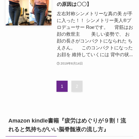
の原因は〇〇】
左右対称シンメトリーな真の美 が手
に入った！！ シンメトリー美人®プ
ロデューサー Roeです。 背筋はお
顔の救世主 美しい姿勢で、 お
顔の長さがコンパクトになられた ち
えさん。 このコンパクトになった
お顔を 維持していくには 背中の状...
2019年6月14日
1
2
Amazon kindle書籍『疲労はめぐりが９割！流
れると気持ちがいい脳脊髄液の流し方』