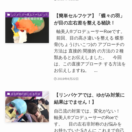
【簡単セルフケア】「蝶々の羽」
シンメトリー美人メールレッスン
が目の左右差を整える秘訣！
軸美人®プロデューサーRoeです。
前回、目の高さ違いを整える 蝶形
骨(ちょうけいこつ)の アプローチの
方法は 直接的 間接的 の方法の２種
類あるとお伝えしました。 今回
は、この直接アプローチ する方法を
お伝えしますね。 ...
2019年6月22日
【リンパケアでは、ゆがみ対策に
左右対称の目になる方法
結果はでません！】
自己流の対策では、変化がない！
軸美人®プロデューサーのRoeで
す。 目の左右非対称のお悩みを
お持ちでいたSさんに これまで自己