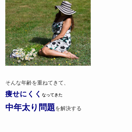
そんな
年齢を重ねてきて、
痩せにくく
なってきた
中年太り問題
を
解決する