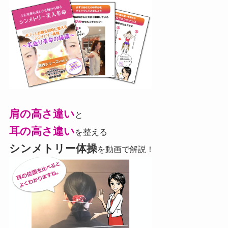
肩の高さ違い
と
耳の高さ違い
を整える
シンメトリー体操
を動画で解説！