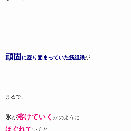
頑固
に凝り固まっていた
筋組織
が
まるで、
溶けていく
氷
が
かのように
ほぐれて
いくと