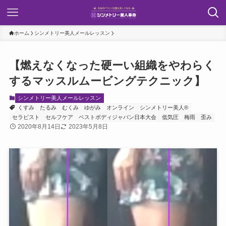
ホーム
シンメトリー美人メールレッスン
【燃えなくなった硬ーい組織をやわらく
するマッスルムービングテクニック】
シンメトリー美人メールレッスン
くすみ
たるみ
むくみ
ゆがみ
オンライン
シンメトリー美人®
セラピスト
セルフケア
ベストボディジャパン日本大会
低気圧
梅雨
歪み
2020年8月14日
2023年5月8日