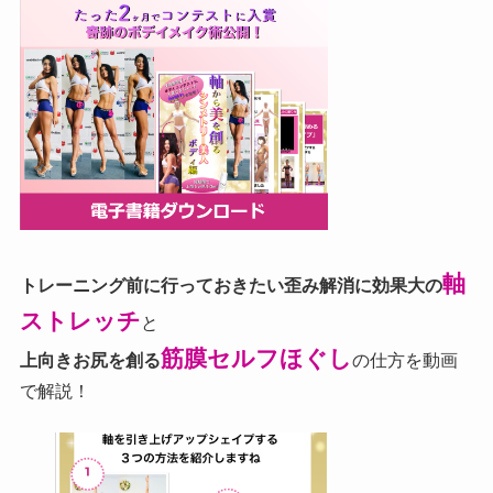
軸
トレーニング前に行っておきたい歪み解消に効果大の
ストレッチ
と
筋膜セルフほぐし
上向きお尻を創る
の仕方を動画
で解説！