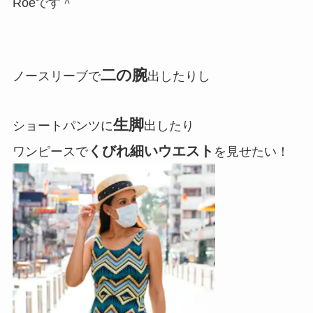
Roeです＾
二の腕
ノースリーブで
出したりし
生脚
ショートパンツに
出したり
くびれ細いウエスト
ワンピースで
を見せたい！