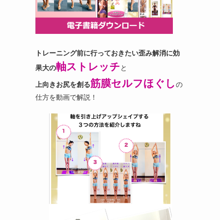
トレーニング前に行っておきたい歪み解消に効
軸ストレッチ
果大の
と
筋膜セルフほぐし
上向きお尻を創る
の
仕方を動画で解説！