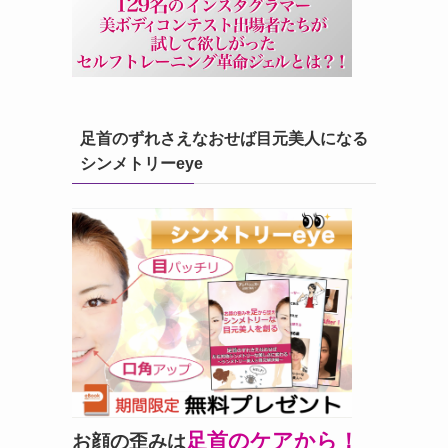
足首のずれさえなおせば目元美人になる
シンメトリーeye
足首のケアから！
お顔の歪みは