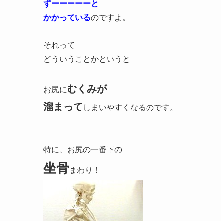
ずーーーーーと
かかっている
のですよ。
それって
どういうことかというと
むくみが
お尻に
溜まって
しまいやすくなるのです。
特に、お尻の一番下の
坐骨
まわり！