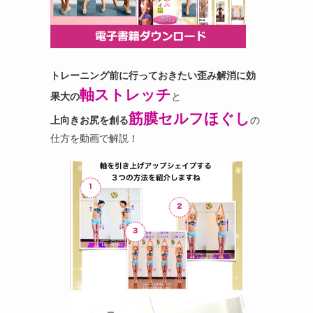
トレーニング前に行っておきたい歪み解消に効
軸ストレッチ
果大の
と
筋膜セルフほぐし
上向きお尻を創る
の
仕方を動画で解説！