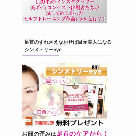
足首のずれさえなおせば目元美人になる
シンメトリーeye
足首のケアから！
お顔の歪みは