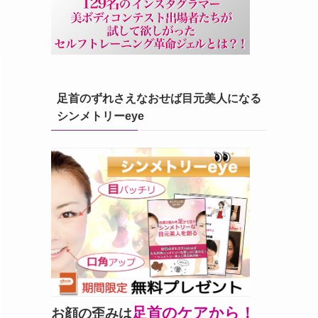
足首のずれさえなおせば目元美人になる
シンメトリーeye
足首のケアから！
お顔の歪みは