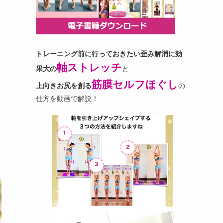
トレーニング前に行っておきたい歪み解消に効
軸ストレッチ
果大の
と
筋膜セルフほぐし
上向きお尻を創る
の
仕方を動画で解説！