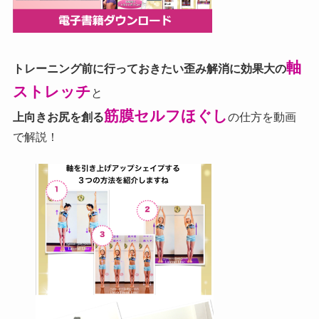
軸
トレーニング前に行っておきたい歪み解消に効果大の
ストレッチ
と
筋膜セルフほぐし
上向きお尻を創る
の仕方を動画
で解説！