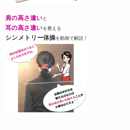
肩の高さ違い
と
耳の高さ違い
を整える
シンメトリー体操
を動画で解説！