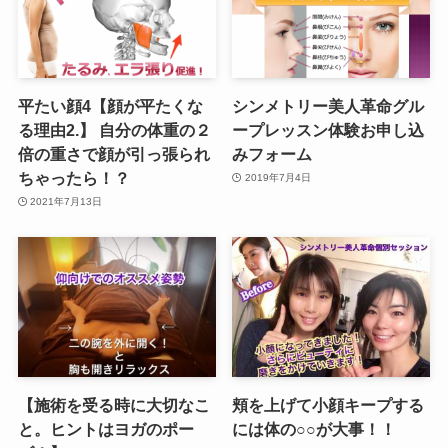
平たい顔4【顔が平たくな
シンメトリー美人革命グル
る理由2.】 自分の体重の２
ープレッスン体験お申し込
倍の重さで顔が引っ張られ
みフォーム
ちゃったら！？
2019年7月4日
2021年7月13日
【施術を受る時に大切なこ
頬を上げて小顔キープする
と。ヒントはヨガのポー
には体の○○が大事！！