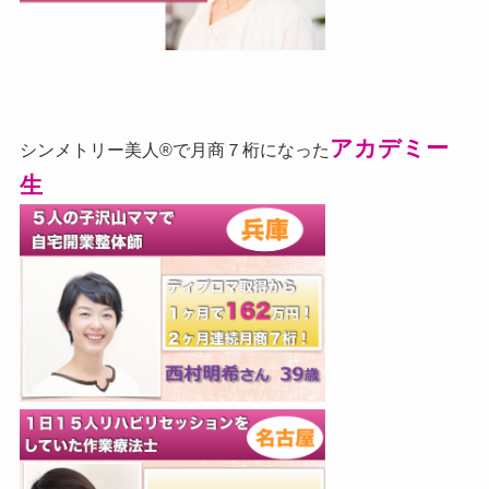
アカデミー
シンメトリー美人®で月商７桁になった
生