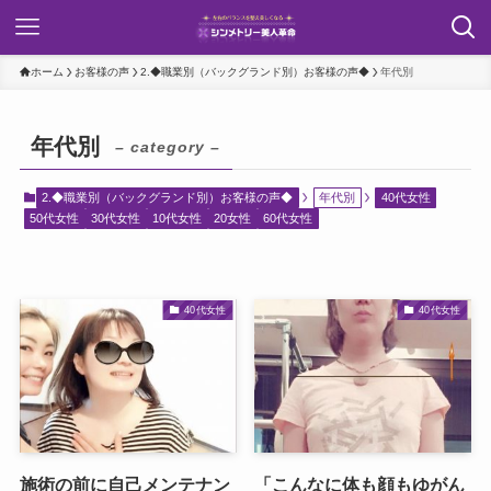
ホーム
お客様の声
2.◆職業別（バックグランド別）お客様の声◆
年代別
年代別
– category –
2.◆職業別（バックグランド別）お客様の声◆
年代別
40代女性
50代女性
30代女性
10代女性
20女性
60代女性
40代女性
40代女性
施術の前に自己メンテナン
「こんなに体も顔もゆがん