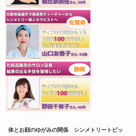
体とお顔のゆがみの関係 シンメトリートピッ