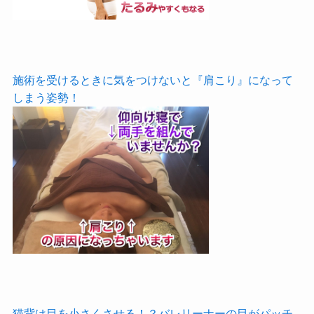
施術を受けるときに気をつけないと『肩こり』になって
しまう姿勢！
猫背は目を小さくさせる！？バレリーナーの目がパッチ