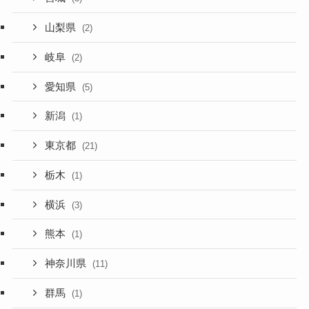
山梨県
(2)
岐阜
(2)
愛知県
(5)
新潟
(1)
東京都
(21)
栃木
(1)
横浜
(3)
熊本
(1)
神奈川県
(11)
群馬
(1)