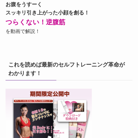
お腹をうすーく
スッキリ引き上がった小顔を創る！
つらくない！逆腹筋
を動画で解説！
これを読めば最新のセルフトレーニング革命が
わかります！