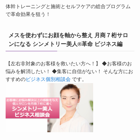
体幹トレーニングと施術とセルフケアの総合プログラム
で革命効果を狙う！
メスを使わずにお顔を軸から整え 月商７桁サロ
ンになる シンメトリー美人®革命 ビジネス編
【左右非対象のお客様を救いたい方へ！】 ◆お客様のお
悩みを解消したい！ ◆集客に自信がない！ そんな方にお
すすめの
ビジネス個別相談会
です。