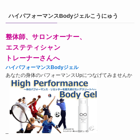
ハイパフォーマンスBodyジェルこうにゅう
整体師、サロンオーナー、
エステティシャン
トレーナーさんへ
ハイパフォーマンスBodyジェル
あなたの身体のパフォーマンスUpにつなげてみませんか
_