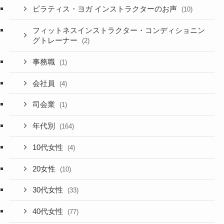
ピラティス・ヨガ インストラクターのお声
(10)
フィットネスインストラクター・コンディショニン
グトレーナー
(2)
事務職
(1)
会社員
(4)
司会業
(1)
年代別
(164)
10代女性
(4)
20女性
(10)
30代女性
(33)
40代女性
(77)