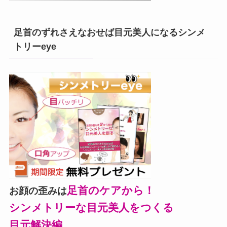
足首のずれさえなおせば目元美人になるシンメ
トリーeye
足首のケアから！
お顔の歪みは
シンメトリーな目元美人をつくる
目元解決編