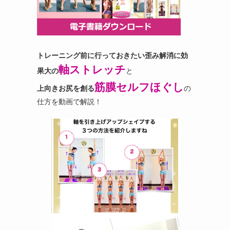
トレーニング前に行っておきたい歪み解消に効
軸ストレッチ
果大の
と
筋膜セルフほぐし
上向きお尻を創る
の
仕方を動画で解説！