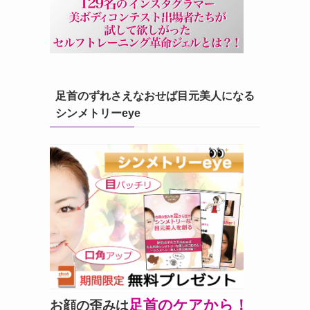
足首のずれさえなおせば目元美人になる
シンメトリーeye
足首のケアから！
お顔の歪みは