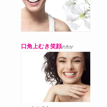
口角上むき笑顔
の方が