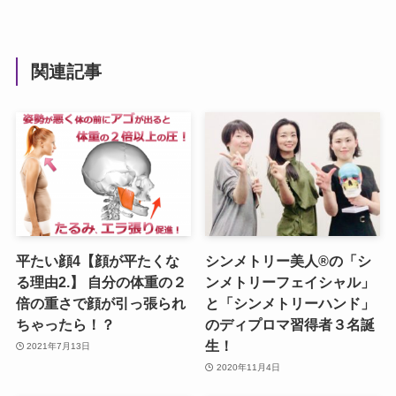
関連記事
平たい顔4【顔が平たくな
シンメトリー美人®︎の「シ
る理由2.】 自分の体重の２
ンメトリーフェイシャル」
倍の重さで顔が引っ張られ
と「シンメトリーハンド」
ちゃったら！？
のディプロマ習得者３名誕
生！
2021年7月13日
2020年11月4日