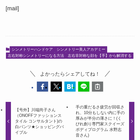
[mail]
シンメトリーハンドケア
シンメトリー美人アカデミー
左右対称シンメトリーになる方法
左右非対称な顔を【手】から解消する
よかったらシェアしてね！
手の重だるさ疲労が回収さ
【号外】川端尚子さん
れ、10分もしない内に手の
（ONOFFファッションス
厚みが半分の薄さに！(く
タイル コンサルタント)の
びれ創り専門家スクイーズ
白パンツ★ショッピングバ
ボディプログラム 水野志
イブル
音さん)