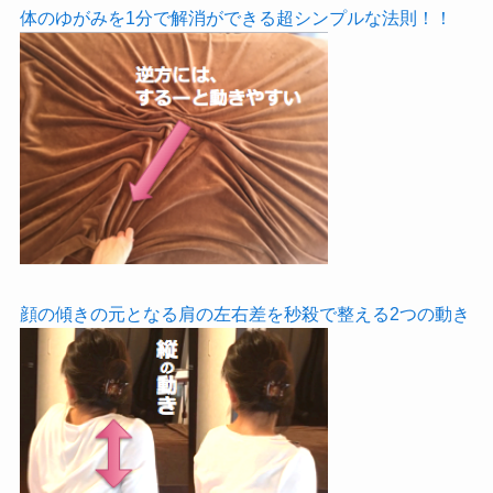
体のゆがみを1分で解消ができる超シンプルな法則！！
顔の傾きの元となる肩の左右差を秒殺で整える2つの動き