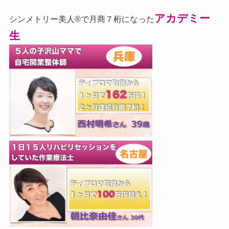
アカデミー
シンメトリー美人®で月商７桁になった
生