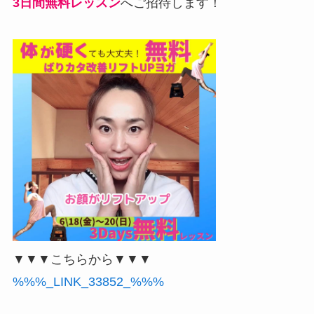
3日間無料レッスン
へご招待します！
▼▼▼こちらから▼▼▼
%%%_LINK_33852_%%%