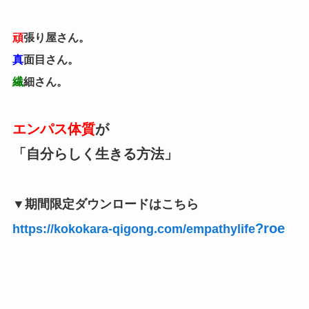
頑
張り屋さん。
真
面目さん。
繊
細さん。
エンパス体質
が
「自分らしく生きる方法」
▼期間限定ダウンロードはこちら
?roe
https://kokokara-qigong.com/empathylife