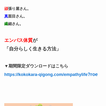
頑
張り屋さん。
真
面目さん。
繊
細さん。
エンパス体質
が
「自分らしく生きる方法」
▼期間限定ダウンロードはこちら
?roe
https://kokokara-qigong.com/empathylife