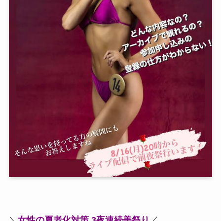
＼
女性の夏老化対策 3夜連続美祭り
／