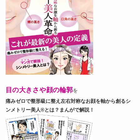
目の大きさや顔の輪郭
を
痛みゼロで整形級に整え左右対称なお顔を軸から創る
シ
ンメトリー美人®とは？まんがで解説！