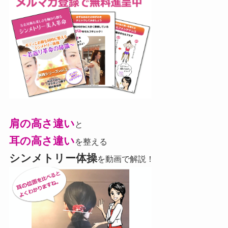
肩の高さ違い
と
耳の高さ違い
を整える
シンメトリー体操
を動画で解説！