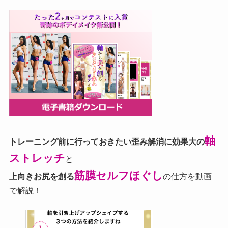
軸
トレーニング前に行っておきたい歪み解消に効果大の
ストレッチ
と
筋膜セルフほぐし
上向きお尻を創る
の仕方を動画
で解説！