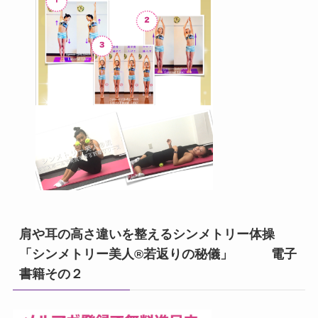
肩や耳の高さ違いを整えるシンメトリー体操
「シンメトリー美人®若返りの秘儀」 電子
書籍その２