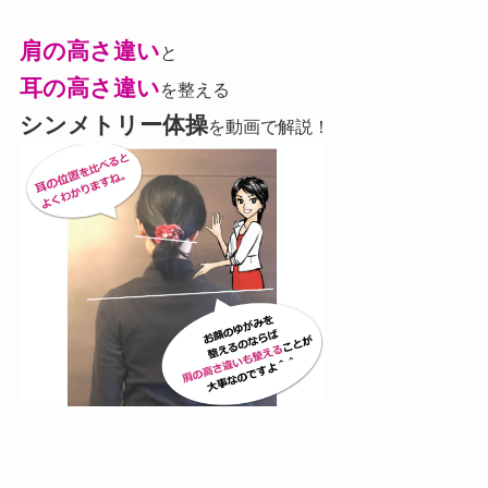
肩の高さ違い
と
耳の高さ違い
を整える
シンメトリー体操
を動画で解説！