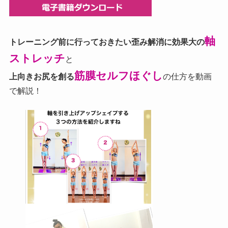
軸
トレーニング前に行っておきたい歪み解消に効果大の
ストレッチ
と
筋膜セルフほぐし
上向きお尻を創る
の仕方を動画
で解説！