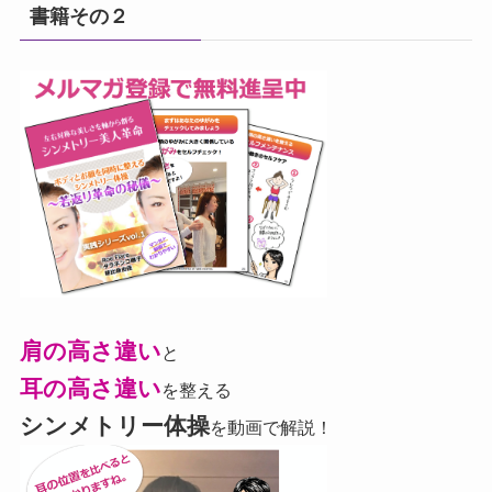
書籍その２
肩の高さ違い
と
耳の高さ違い
を整える
シンメトリー体操
を動画で解説！