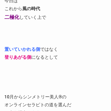
今日は
これから
風の時代
二極化
していく上で
置いていかれる側
ではなく
登りあがる側
になるとして
10月からシンメトリー美人®の
オンラインセラピトの道を選んだ