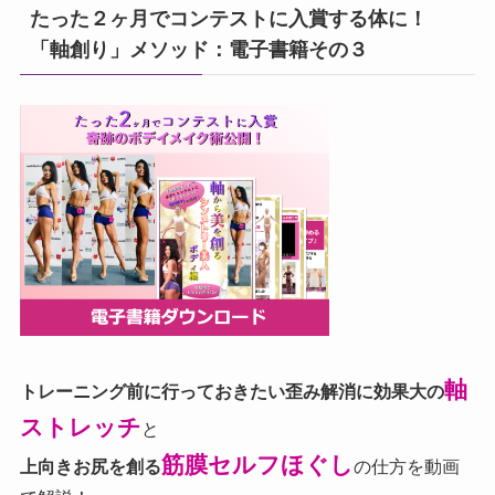
たった２ヶ月でコンテストに入賞する体に！
「軸創り」メソッド：電子書籍その３
軸
トレーニング前に行っておきたい歪み解消に効果大の
ストレッチ
と
筋膜セルフほぐし
上向きお尻を創る
の仕方を動画