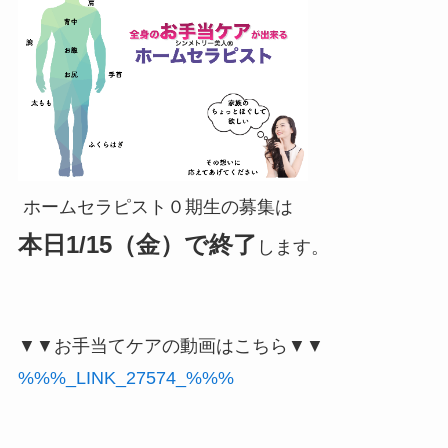
ホームセラピスト０期生の募集は
本日1/15（金）で終了
します。
▼▼お手当てケアの動画はこちら▼▼
%%%_LINK_27574_%%%