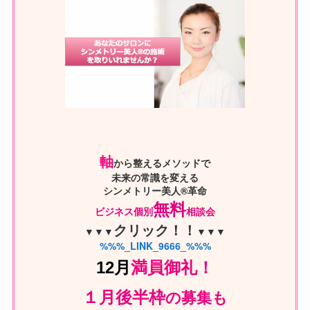
軸
から整えるメソッドで
未来の常識を変える
シンメトリー美人®革命
無料
ビジネス個別
相談会
クリック！！
▼▼▼
▼▼▼
%%%_LINK_9666_%%%
12月
満員御礼！
１月後半枠
の募集も