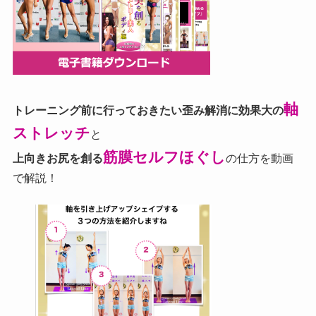
軸
トレーニング前に行っておきたい歪み解消に効果大の
ストレッチ
と
筋膜セルフほぐし
上向きお尻を創る
の仕方を動画
で解説！