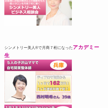
アカデミー
シンメトリー美人®で月商７桁になった
生