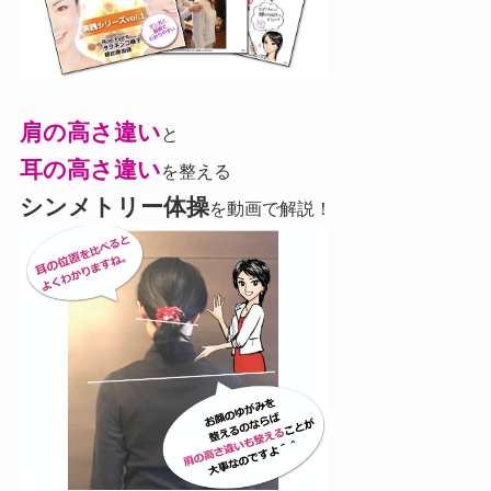
肩の高さ違い
と
耳の高さ違い
を整える
シンメトリー体操
を動画で解説！