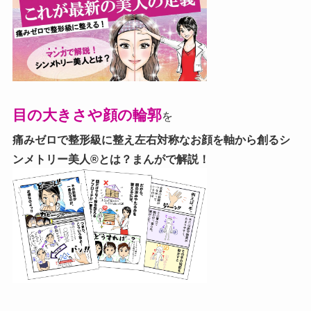
目の大きさや顔の輪郭
を
痛みゼロで整形級に整え左右対称なお顔を軸から創る
シ
ンメトリー美人®とは？まんがで解説！