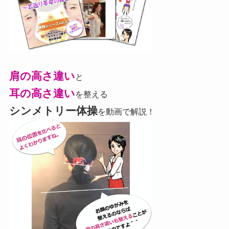
肩の高さ違い
と
耳の高さ違い
を整える
シンメトリー体操
を動画で解説！