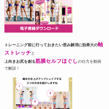
軸
トレーニング前に行っておきたい歪み解消に効果大の
ストレッチ
と
筋膜セルフほぐし
上向きお尻を創る
の仕方を動画
で解説！