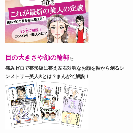
目の大きさや顔の輪郭
を
痛みゼロで整形級に整え左右対称なお顔を軸から創る
シ
ンメトリー美人®とは？まんがで解説！