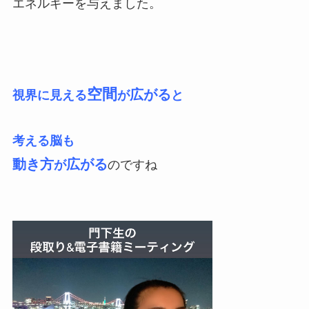
エネルギーを与えました。
空間
広がる
視界に見える
が
と
考える脳も
動き方
広がる
が
のですね