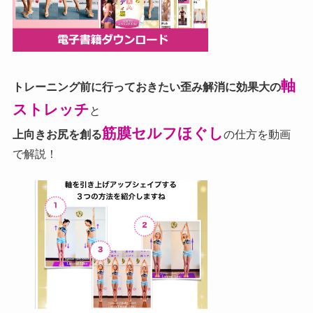
軸
トレーニング前に行っておきたい歪み解消に効果大の
ストレッチ
と
筋膜セルフほぐし
上向きお尻を創る
の仕方を動画
で解説！