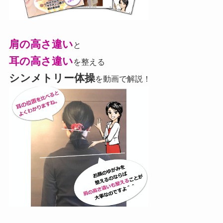
肩の高さ違い
と
耳の高さ違い
を整える
シンメトリー体操
を動画で解説！