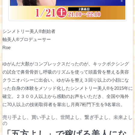
シンメトリー美人®︎創始者
軸美人®︎プロデューサー
Roe
ゆがんだ大顏がコンプレックスだったのが、キックボクシング
の試合で鼻骨骨折し呼吸のリズムを使って頭蓋骨を整える美容
クラニオパシーに出会い、ゆがみを整え３回り以上の小顔にな
った自身の体験をメソッド化したシンメトリー美人®︎を2015年に
確立。２３００人以上から感動のお声をいただき、全国や海外
に70人以上の技術取得者を輩出し月商7桁門下生を9名輩出。
売り手よし、買い手よし、世間よし、繋ぎ手よし、未来よし
の
「五方よし」で稼げる美人にな