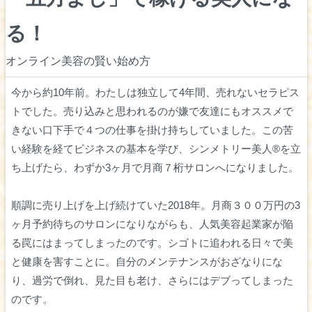
る！
オンライン美容の賢い始め方
今から約10年前。わたしは独立して4年間、売れないセラピス
トでした。売り込みと思われるのが嫌で友達にもオススメで
きない口下手で４つの仕事を掛け持ちしていました。この苦
い経験を経てビジネスの基本を学び、シンメトリー美人®︎を立
ち上げたら、わずか3ヶ月で月商７桁サロンへになりました。
順調に売り上げを上げ続けていた2018年。月商３００万円の3
ヶ月予約待ちのサロンになりながらも、人気美容起業家が陥
る罠にはまってしまったのです。シゴトに追われる日々で美
と健康を害すことに。自分のメンテナンスがおざなりにな
り、過労で倒れ、見た目も老け、さらにはデブってしまった
のです。