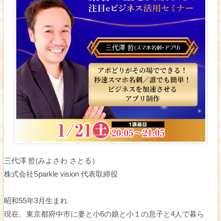
三代澤 哲(みよさわ さとる）
株式会社Sparkle vision 代表取締役
昭和55年3月生まれ
現在、東京都府中市に妻と小6の娘と小１の息子と4人で暮ら