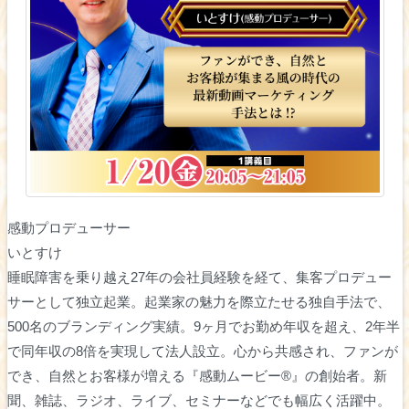
感動プロデューサー
いとすけ
睡眠障害を乗り越え27年の会社員経験を経て、集客プロデュー
サーとして独立起業。起業家の魅力を際立たせる独自手法で、
500名のブランディング実績。9ヶ月でお勤め年収を超え、2年半
で同年収の8倍を実現して法人設立。心から共感され、ファンが
でき、自然とお客様が増える『感動ムービー®』の創始者。新
聞、雑誌、ラジオ、ライブ、セミナーなどでも幅広く活躍中。