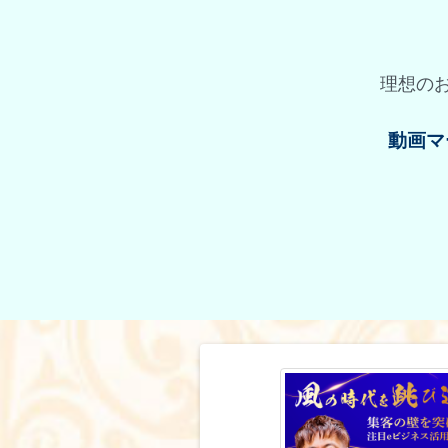
理想の
動画マ