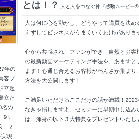
とは！？
人と人をつなぐ神『感動ムービー®
人は何に心を動かし、どうやって購買を決め
えずしてビジネスがうまくいくわけがありま
心から共感され、ファンができ、自然とお客
の最新動画マーケティング手法を、あますと
7年の
ます！心通じ合えるお客様がわんさか集まり
集客プ
方法を大公開します！
独立起
際立た
ご満足いただけるここだけの話が満載！202
0名の
なきゃ損しますよ。セミナーに早期申し込み
。9ヶ
は、渾身の以下３大特典をプレゼントいたし
え、2
を実現