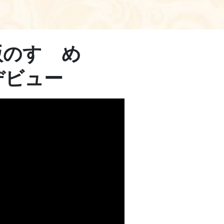
版のすゝめ
者デビュー