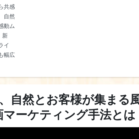
ら共感
、自然
感動ム
。新
ライ
も幅広
、自然とお客様が集まる
画マーケティング手法とは