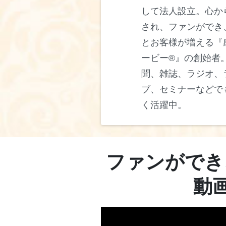
して法人設立。心か
され、ファンができ
とお客様が増える『
ービー®』の創始者
聞、雑誌、ラジオ、
ブ、セミナーなどで
く活躍中。
ファンができ
動