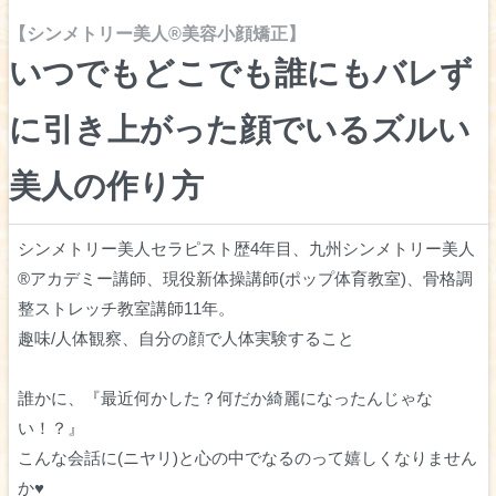
【シンメトリー美人®️美容小顔矯正】
いつでもどこでも誰にもバレず
に引き上がった顔でいるズルい
美人の作り方
シンメトリー美人セラピスト歴4年目、九州シンメトリー美人
®️アカデミー講師、現役新体操講師(ポップ体育教室)、骨格調
整ストレッチ教室講師11年。
趣味/人体観察、自分の顔で人体実験すること
誰かに、『最近何かした？何だか綺麗になったんじゃな
い！？』
こんな会話に(ニヤリ)と心の中でなるのって嬉しくなりません
か♥️