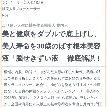
シンメトリー美人®︎創始者
軸美人®︎プロデューサー
Roe
より良い人生に軸を作る軸美人 案内人
美と健康をダブルで底上げし、
美人寿命を30歳のばす根本美容
液「脳せきずい液」 徹底解説！
極端な内股、猫背で、ゆがんだ大顏の子供の時代。武道の試
合で鼻骨骨折したことでメスを使わずにお顔の骨を整える美
容クラニオパシーに出会い、ゆがみを整え３回り以上の小顔
になった自身の体験をメソッド化したシンメトリー美人®︎を
2015年に確立し、２３００人以上から感動のお声をいただ
き、全国や海外に70人以上の技術取得者を輩出し月商7桁門下